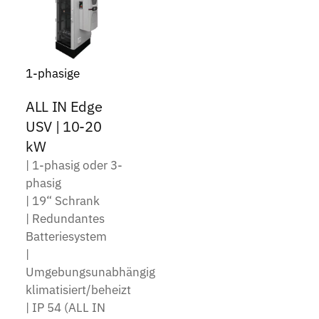
1-phasige
ALL IN Edge
USV | 10-20
kW
| 1-phasig oder 3-
phasig
| 19“ Schrank
| Redundantes
Batteriesystem
|
Umgebungsunabhängig
klimatisiert/beheizt
| IP 54 (ALL IN