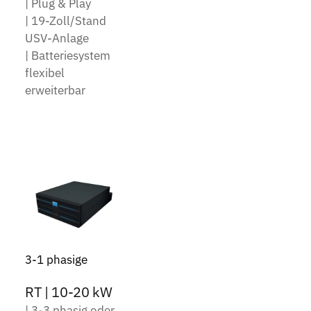
| Plug & Play
| 19-Zoll/Stand
USV-Anlage
| Batteriesystem
flexibel
erweiterbar
3-1 phasige
RT | 10-20 kW
| 3-3 phasig oder