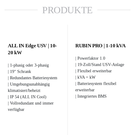
PRODUKTE
ALL IN Edge USV | 10-
RUBIN PRO | 1-10 kVA
20 kW
| Powerfaktor 1.0
| 19-Zoll/Stand USV-Anlage
| 1-phasig oder 3-phasig
| Flexibel erweiterbar
| 19“ Schrank
| kVA = kW
| Redundantes Batteriesystem
| Batteriesystem flexibel
| Umgebungsunabhängig
erweiterbar
klimatisiert/beheizt
| Integriertes BMS
| IP 54 (ALL IN Cool)
| Vollredundant und immer
verfügbar