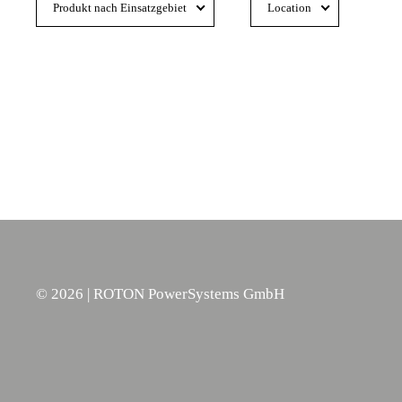
Produkt nach Einsatzgebiet
Location
©
2026
| ROTON PowerSystems GmbH